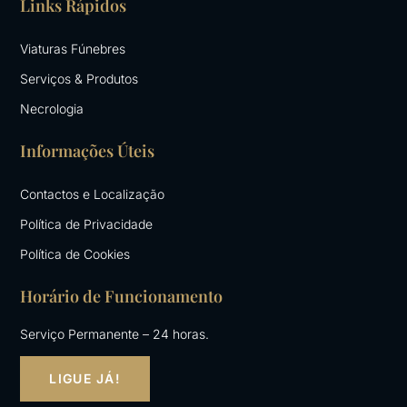
e
t
Links Rápidos
b
a
o
g
Viaturas Fúnebres
o
r
k
a
Serviços & Produtos
-
m
Necrologia
f
Informações Úteis
Contactos e Localização
Política de Privacidade
Política de Cookies
Horário de Funcionamento
Serviço Permanente – 24 horas.
LIGUE JÁ!