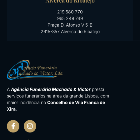
Alverca do Ribatejo
219 580 770
965 249 749
Praça D. Afonso V 5-B
2615-357 Alverca do Ribatejo
A
Agência Funerária Machado & Víctor
presta
serviços funerários na área da grande Lisboa, com
maior incidência no
Concelho de Vila Franca de
Xira
.
F
I
a
n
c
s