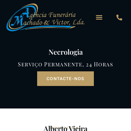
Skip
to
content
Necrologia
Serviço Permanente, 24 Horas
CONTACTE-NOS
Alberto Vieira
Necrologia