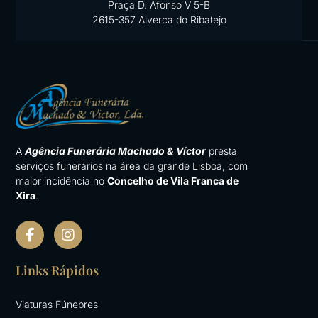
Praça D. Afonso V 5-B
2615-357 Alverca do Ribatejo
A
Agência Funerária Machado & Víctor
presta
serviços funerários na área da grande Lisboa, com
maior incidência no
Concelho de Vila Franca de
Xira
.
F
I
a
n
c
s
e
t
Links Rápidos
b
a
o
g
Viaturas Fúnebres
o
r