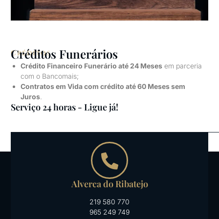
Créditos Funerários
Créditos
Crédito Financeiro Funerário até 24 Meses
em parceria
com o Bancomais;
Contratos em Vida com crédito até 60 Meses sem
Juros
.
Serviço 24 horas - Ligue já!
Alverca do Ribatejo
219 580 770
965 249 749