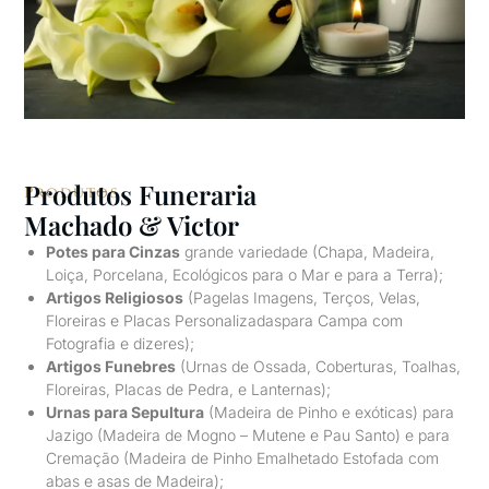
Produtos Funeraria
Produtos
Machado & Victor
Potes para Cinzas
grande variedade (Chapa, Madeira,
Loiça, Porcelana, Ecológicos para o Mar e para a Terra);
Artigos Religiosos
(Pagelas Imagens, Terços, Velas,
Floreiras e Placas Personalizadaspara Campa com
Fotografia e dizeres);
Artigos Funebres
(Urnas de Ossada, Coberturas, Toalhas,
Floreiras, Placas de Pedra, e Lanternas);
Urnas para Sepultura
(Madeira de Pinho e exóticas) para
Jazigo (Madeira de Mogno – Mutene e Pau Santo) e para
Cremação (Madeira de Pinho Emalhetado Estofada com
abas e asas de Madeira);