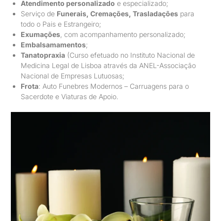
Atendimento personalizado
e especializado;
Serviço de
Funerais, Cremações, Trasladações
para
todo o Pais e Estrangeiro;
Exumações
, com acompanhamento personalizado;
Embalsamamentos
;
Tanatopraxia
(Curso efetuado no Instituto Nacional de
Medicina Legal de Lisboa através da ANEL-Associação
Nacional de Empresas Lutuosas;
Frota
: Auto Funebres Modernos – Carruagens para o
Sacerdote e Viaturas de Apoio.