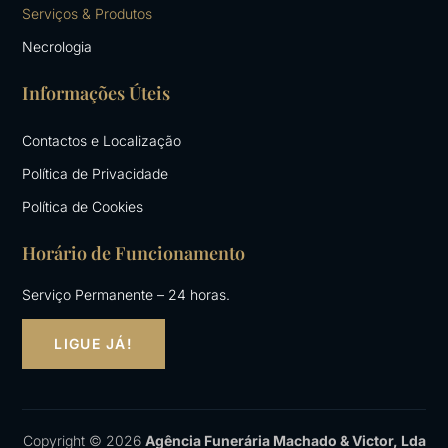
k
a
Serviços & Produtos
-
m
Necrologia
f
Informações Úteis
Contactos e Localização
Política de Privacidade
Política de Cookies
Horário de Funcionamento
Serviço Permanente – 24 horas.
LIGUE JÁ!
Copyright © 2026
Agência Funerária Machado & Victor, Lda